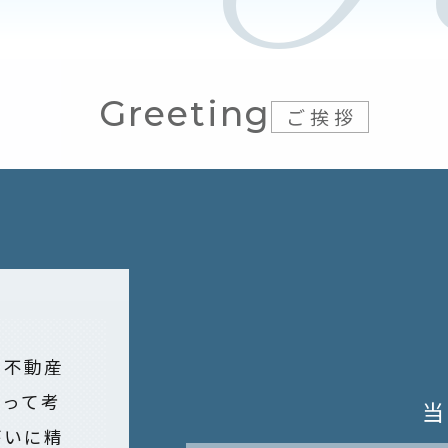
Greeting
ご挨拶
の不動産
立って考
がいに精