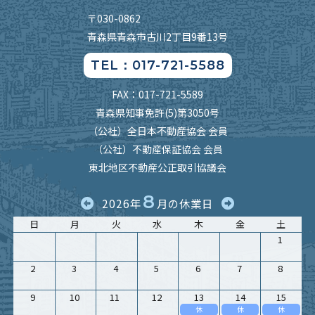
〒030-0862
青森県青森市古川2丁目9番13号
TEL：017-721-5588
FAX：017-721-5589
青森県知事免許(5)第3050号
（公社）全日本不動産協会 会員
（公社）不動産保証協会 会員
東北地区不動産公正取引協議会
8
2026年
月の休業日
日
月
火
水
木
金
土
1
2
3
4
5
6
7
8
9
10
11
12
13
14
15
休
休
休