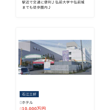
駅近で交通に便利♪弘前大学や弘前城
までも徒歩圏内♪
石江三好
ホテル
10,000万円