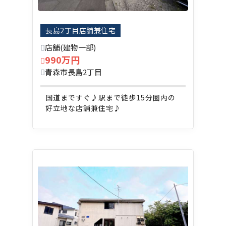
長島2丁目店舗兼住宅
店舗(建物一部)
990万円
青森市長島2丁目
国道まですぐ♪駅まで徒歩15分圏内の
好立地な店舗兼住宅♪