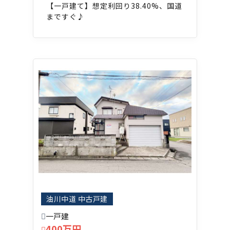
【一戸建て】想定利回り38.40%、国道
まですぐ♪
油川中道 中古戸建
一戸建
400万円