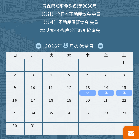
青森県知事免許(5)第3050号
（公社）全日本不動産協会 会員
（公社）不動産保証協会 会員
東北地区不動産公正取引協議会
8
2026年
月の休業日
日
月
火
水
木
金
土
1
2
3
4
5
6
7
8
9
10
11
12
13
14
15
休
休
休
16
17
18
19
20
21
22
23
24
25
26
27
28
29
30
31