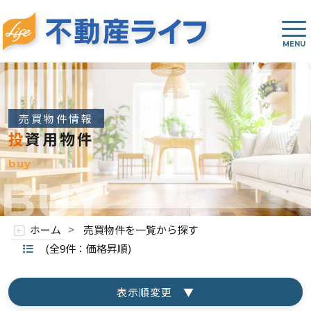
売買物件情報
投資用物件
buy
BUY
>
ホーム
売買物件を一覧から探す
(全9件：価格昇順)
表示順変更 ▼