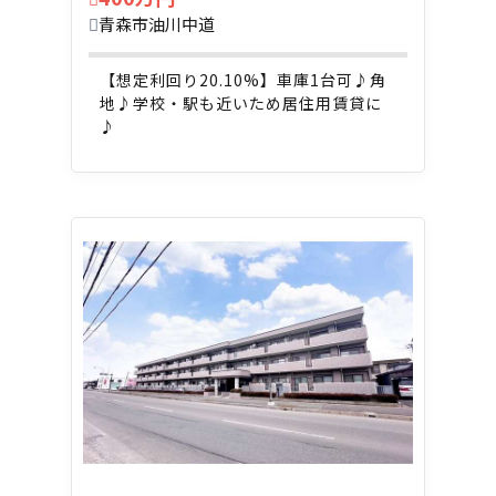
青森市油川中道
【想定利回り20.10%】車庫1台可♪角
地♪学校・駅も近いため居住用賃貸に
♪