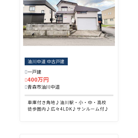
油川中道 中古戸建
一戸建
400万円
青森市油川中道
車庫付き角地♪油川駅・小・中・高校
徒歩圏内♪広々4LDK♪サンルーム付♪