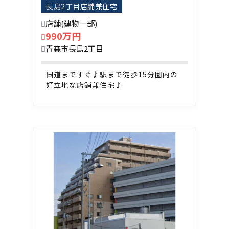
長島2丁目店舗兼住宅
店舗(建物一部)
990万円
青森市長島2丁目
国道まですぐ♪駅まで徒歩15分圏内の
好立地な店舗兼住宅♪