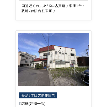
国道近くの広々6K中古戸建♪車庫1台・
敷地内軽1台駐車可♪
長島2丁目店舗兼住宅
店舗(建物一部)