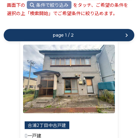
画面下の
条件で絞り込み
をタッチ、ご希望の条件を
選択の上「検索開始」でご希望条件に絞り込めます。
価格昇順
page 1 / 2
価格降順
建物面積昇順
建物面積降順
土地面積昇順
土地面積降順
築年昇順
合浦2丁目中古戸建
築年降順
一戸建