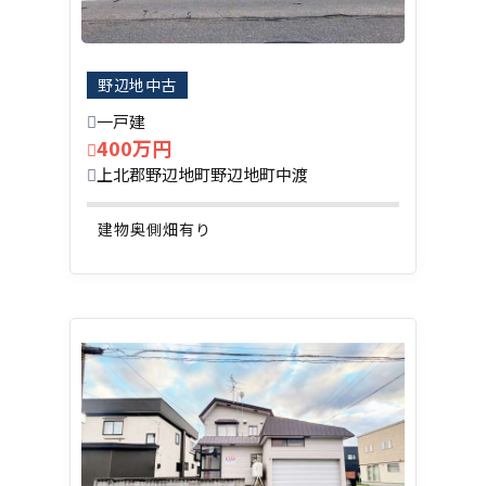
野辺地中古
一戸建
400万円
上北郡野辺地町野辺地町中渡
建物奥側畑有り