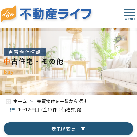
売買物件情報
中古住宅・その他
buy
BUY
>
ホーム
売買物件を一覧から探す
1～12件目
(全17件：価格昇順)
表示順変更 ▼