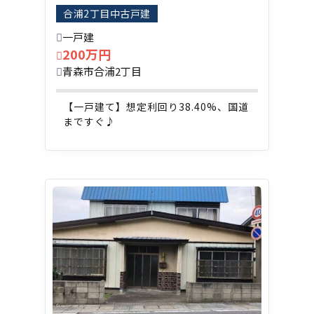
合浦2丁目中古戸建
一戸建
200万円
青森市合浦2丁目
【一戸建て】想定利回り38.40%、国道
まですぐ♪