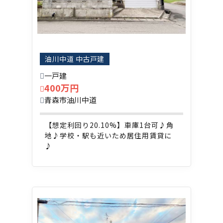
油川中道 中古戸建
一戸建
400万円
青森市油川中道
【想定利回り20.10%】車庫1台可♪角
地♪学校・駅も近いため居住用賃貸に
♪