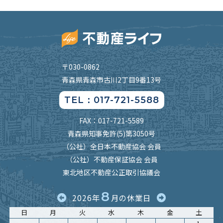
〒030-0862
青森県青森市古川2丁目9番13号
TEL：017-721-5588
FAX：017-721-5589
青森県知事免許(5)第3050号
（公社）全日本不動産協会 会員
（公社）不動産保証協会 会員
東北地区不動産公正取引協議会
8
2026年
月の休業日
日
月
火
水
木
金
土