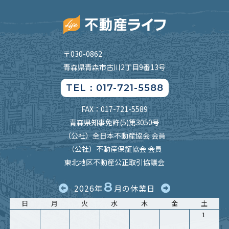
〒030-0862
青森県青森市古川2丁目9番13号
TEL：017-721-5588
FAX：017-721-5589
青森県知事免許(5)第3050号
（公社）全日本不動産協会 会員
（公社）不動産保証協会 会員
東北地区不動産公正取引協議会
8
2026年
月の休業日
日
月
火
水
木
金
土
1