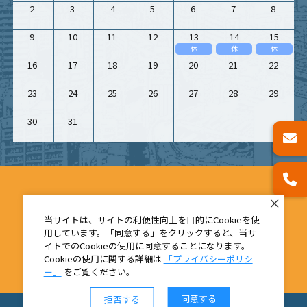
2
3
4
5
6
7
8
9
10
11
12
13
14
15
休
休
休
16
17
18
19
20
21
22
23
24
25
26
27
28
29
30
31
当サイトは、サイトの利便性向上を目的にCookieを使
用しています。「同意する」をクリックすると、当サ
イトでのCookieの使用に同意することになります。
Cookieの使用に関する詳細は
「プライバシーポリシ
ー」
をご覧ください。
同意する
拒否する