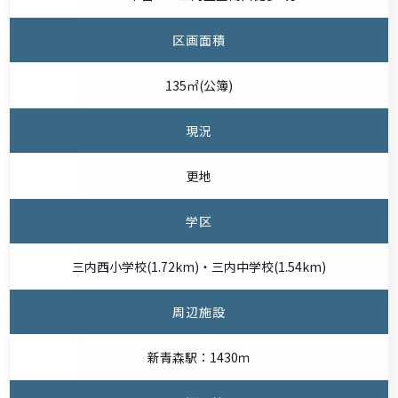
区画面積
135㎡(公簿)
現況
更地
学区
三内西小学校(1.72km)・三内中学校(1.54km)
周辺施設
新青森駅：1430ｍ