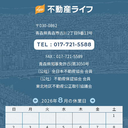
〒030-0862
青森県青森市古川2丁目9番13号
TEL：017-721-5588
FAX：017-721-5589
青森県知事免許(5)第3050号
（公社）全日本不動産協会 会員
（公社）不動産保証協会 会員
東北地区不動産公正取引協議会
8
2026年
月の休業日
日
月
火
水
木
金
土
1
2
3
4
5
6
7
8