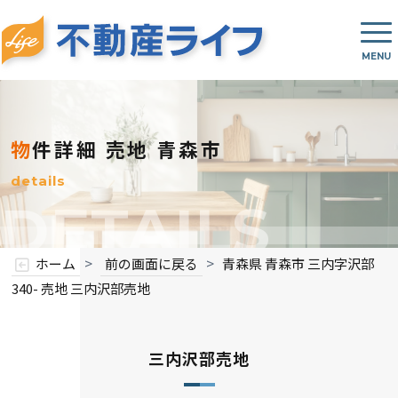
物件詳細
売地 青森市
details
DETAILS
>
>
ホーム
前の画面に戻る
青森県 青森市 三内字沢部
340- 売地 三内沢部売地
三内沢部売地