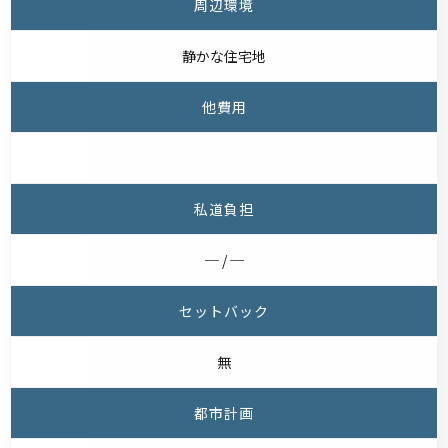
周辺環境
静かな住宅地
他費用
私道負担
─ / ─
セットバック
無
都市計画