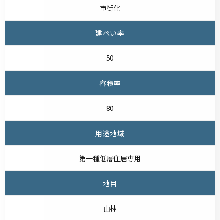
市街化
建ぺい率
50
容積率
80
用途地域
第一種低層住居専用
地目
山林