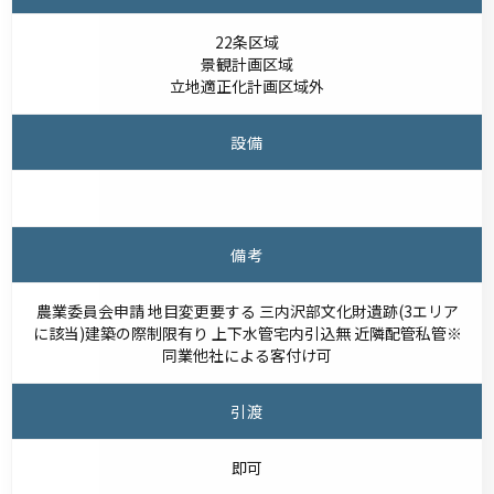
22条区域
景観計画区域
立地適正化計画区域外
設備
備考
農業委員会申請 地目変更要する 三内沢部文化財遺跡(3エリア
に該当)建築の際制限有り 上下水管宅内引込無 近隣配管私管※
同業他社による客付け可
引渡
即可