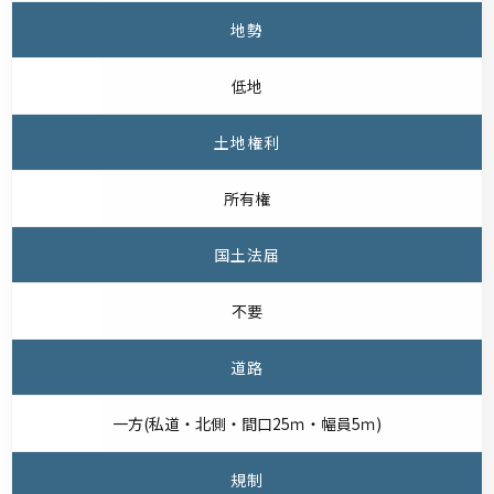
地勢
低地
土地権利
所有権
国土法届
不要
道路
一方(私道・北側・間口25ｍ・幅員5ｍ)
規制