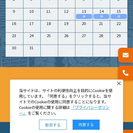
9
10
11
12
13
14
15
休
休
休
16
17
18
19
20
21
22
23
24
25
26
27
28
29
30
31
当サイトは、サイトの利便性向上を目的にCookieを使
用しています。「同意する」をクリックすると、当サ
イトでのCookieの使用に同意することになります。
Cookieの使用に関する詳細は
「プライバシーポリシ
ー」
をご覧ください。
同意する
拒否する
©2010 - 2025 有限会社不動産ライフ ALL Right Reserved.