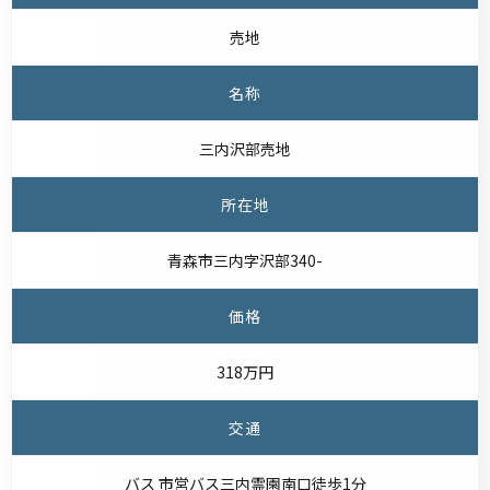
売地
名称
三内沢部売地
所在地
青森市三内字沢部340-
価格
318万円
交通
バス 市営バス三内霊園南口徒歩1分